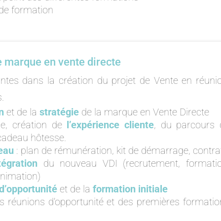
de formation
ne marque en vente directe
es dans la création du projet de Vente en réunio
.
n
et de la
stratégie
de la marque en Vente Directe
e, création de
l’expérience cliente
, du parcours 
cadeau hôtesse.
eau
: plan de rémunération, kit de démarrage, contra
tégration
du nouveau VDI (recrutement, formatio
nimation)
d’opportunité
et de la
formation initiale
 réunions d’opportunité et des premières formatio