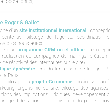
tat opérationnel)
ue Roger & Gallet
igne d’un
site institutionnel international
: concepti
contenus, pilotage de l’agence, coordination d
avec les nouveautés.
re d’un
programme CRM on et offline
: concepti
 réalisation de campagnes de mailings, création 
de réactivité des internautes sur le site)
tique éphémère
lors du lancement de la ligne Bo
ne à Paris
et pilotage du
projet eCommerce
: business plan à
arketing, ergonomie du site, pilotage des agences 
lutions des implications juridiques, développement 
ainage, fidélisation et optimisation du panier moy