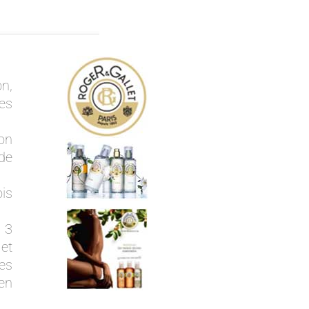
on,
es
on
de
is
 3
et
des
en