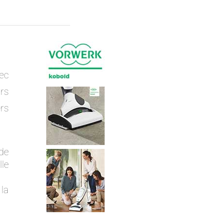
ec
rs
ers
de
le
la