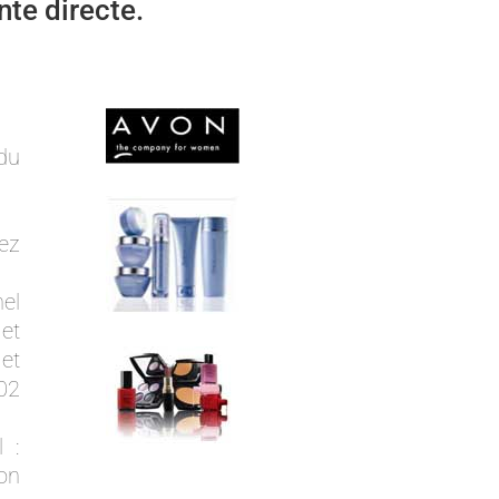
nte directe.
du
ez
nel
 et
et
02
 :
ion