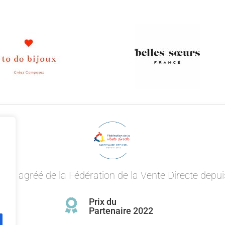
aire agréé de la Fédération de la Vente Directe depu
Prix du

Partenaire 2022