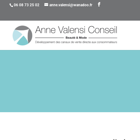
06 08 73 25 02
anne.valensi@wanadoo.fr