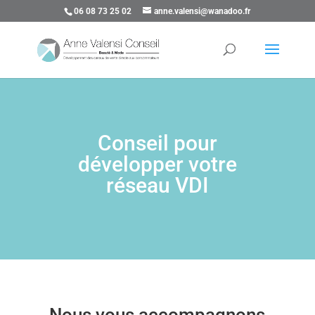
06 08 73 25 02
anne.valensi@wanadoo.fr
Conseil pour
développer votre
réseau VDI